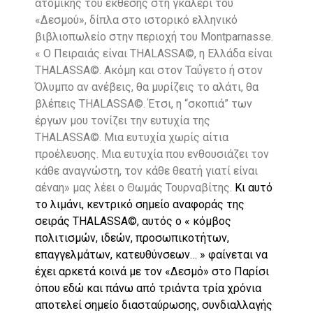
ατομικής του έκθεσης στη γκαλερί του
«Δεσμού», δίπλα στο ιστορικό ελληνικό
βιβλιοπωλείο στην περιοχή του Montparnasse.
« Ο Πειραιάς είναι THALASSA©, η Ελλάδα είναι
THALASSA©. Ακόμη και στον Ταΰγετο ή στον
Όλυμπο αν ανέβεις, θα μυρίζεις το αλάτι, θα
βλέπεις THALASSA©. Έτσι, η “σκοπιά” των
έργων μου τονίζει την ευτυχία της
THALASSA©. Μια ευτυχία χωρίς αίτια
προέλευσης. Μια ευτυχία που ενθουσιάζει τον
κάθε αναγνώστη, τον κάθε θεατή γιατί είναι
αέναη» μας λέει ο Θωμάς Τουρναβίτης.
Κι αυτό
το λιμάνι, κεντρικό σημείο αναφοράς της
σειράς THALASSA©, αυτός ο « κόμβος
πολιτισμών, ιδεών, προσωπικοτήτων,
επαγγελμάτων, κατευθύνσεων… » φαίνεται να
έχει αρκετά κοινά με τον «Δεσμό» στο Παρίσι
όπου εδώ και πάνω από τριάντα τρία χρόνια
αποτελεί σημείο διασταύρωσης, συνδιαλλαγής