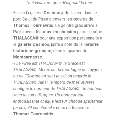
Thalassa: mot grec désignant la mer
En juin la galerie
Desmos
jette l’ancre dans le
port. Celui du Pirée à travers les œuvres de
Thomas
Tournavitis
. Le peintre grec arrive à
Paris
avec des
œuvres
choisies
parmi la série
THALASSA
© pour une exposition personnelle à
la
galerie
Desmos
, juste à côté de la
librairie
historique
grecque
, dans le quartier de
Montparnasse
.
«
Le Pirée est THALASSA
©,
la Grèce est
THALASSA
©.
Même sur la montagne du Taygète
ou de l’Olympe on sent le sel, on regarde la
THALASSA
©.
Ainsi, le regard de mes œuvres
souligne le bonheur de THALASSA
©.
Un bonheur
sans raisons d’origine. Un bonheur qui
enthousiasme chaque lecteur, chaque spectateur
parce qu’il est éternel
» nous dit le peintre
Thomas
Tournavitis
.