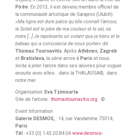
Pirée
. En 2013, il est devenu membre officiel de
la communauté artistique de Sarajevo (Ulubih).
«
Ma ligne est dure parce qu’elle connaît l’amour,
le Soleil est le père de ma couleur et le sel, sa
mère […] Je représente un volant que je tiens et le
bateau qui a conscience de nous porter
» dit
Thomas
Tournavitis
. Après
Athènes
,
Zagreb
et
Bratislava
, la série arrive à
Paris
et nous
invite à jeter l’ancre dans ses œuvres pour voguer
ensuite avec elles… dans la THALASSA©, dans
notre mer.
Organisation:
Eva Tzimourta
Site de l’artiste :
thomastournavitis.org
©
Event Information
Galerie
DESMOS,
: 14, rue Vandamme 75014,
Paris
Tél
: +33 (0) 1.43.20.84.04
www.desmos-