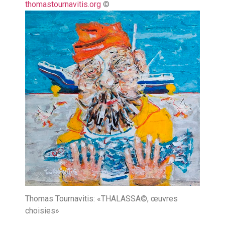
thomastournavitis.org
©
Thomas Tournavitis: «THALASSA©, œuvres
choisies»