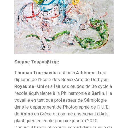
Θωμάς Τουρναβίτης
Thomas
Tournavitis
est né à
Athènes
. Il est
diplômé de l’Ecole des Beaux-Arts de Derby au
Royaume
–
Uni
et a fait ses études de 3e cycle à
l’école équivalente à la Philharmonie à
Berlin
. Il a
travaillé en tant que professeur de Sémiologie
dans le département de Photographie de l’I.U.T.
de
Volos
en Grèce et comme enseignant d’Arts
plastiques en école primaire jusqu’à 2010.
Depuis, il habite et exerce son art dans la ville du