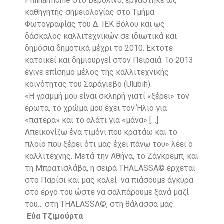
Philharmonie στο Βερολίνο, εργάστηκε ως
καθηγητής σημειολογίας στο Τμήμα
Φωτογραφίας του Δ. ΙΕΚ Βόλου και ως
δάσκαλος καλλιτεχνικών σε ιδιωτικά και
δημόσια δημοτικά μέχρι το 2010. Έκτοτε
κατοικεί και δημιουργεί στον Πειραιά. Το 2013
έγινε επίσημο μέλος της καλλιτεχνικής
κοινότητας του Σαράγιεβο (Ulubih).
«Η γραμμή μου είναι σκληρή γιατί «ξέρει» τον
έρωτα, το χρώμα μου έχει τον Ήλιο για
«πατέρα» και το αλάτι για «μάνα» […]
Απεικονίζω ένα τιμόνι που κρατάω και το
πλοίο που ξέρει ότι μας έχει πάνω του» λέει ο
καλλιτέχνης. Μετά την Αθήνα, το Ζάγκρεμπ, και
τη Μπρατισλάβα, η σειρά THALASSA© έρχεται
στο Παρίσι και μας καλεί να πιάσουμε άγκυρα
στο έργο του ώστε να σαλπάρουμε ξανά μαζί
του… στη THALASSA©, στη θάλασσα μας.
Εύα Τζιμούρτα