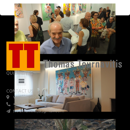
Swi
Sta
Visit 
Ελλ
Visit 
QUICK LINKS
CONTACT US
Volos, Agria
+30 694 659 2761
t.tournavitis(at)gmail.com
Mont
| F